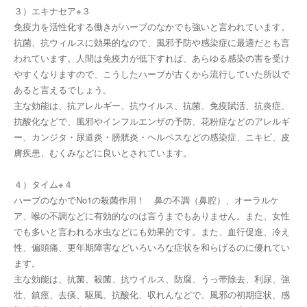
３）エキナセア※３
免疫力を活性化する働きがハーブのなかでも強いと言われています。
抗菌、抗ウィルスに効果的なので、風邪予防や感染症に最適だとも言
われています。人間は免疫力が低下すれば、あらゆる感染の害を受け
やすくなりますので、こうしたハーブが古くから流行していた所以で
あると言えるでしょう。
主な効能は、抗アレルギー、抗ウイルス、抗菌、免疫賦活、抗炎症、
抗酸化などで、風邪やインフルエンザの予防、花粉症などのアレルギ
ー、カンジタ・尿道炎・膀胱炎・ヘルペスなどの感染症、ニキビ、皮
膚疾患、むくみなどに良いとされています。
４）タイム※４
ハーブのなかでNo1の殺菌作用！ 鼻の不調（鼻腔）、オーラルケ
ア、喉の不調などに有効的なのは言うまでもありません。また、女性
でも多いと言われる水虫などにも効果的です。また、血行促進、冷え
性、偏頭痛、更年期障害などいろいろな症状を和らげるのに優れてい
ます。
主な効能は、抗菌、殺菌、抗ウイルス、防腐、うっ帯除去、利尿、強
壮、鎮痙、去痰、駆風、抗酸化、収れんなどで、風邪の初期症状、感