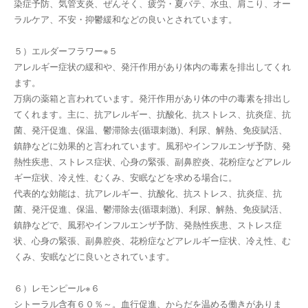
染症予防、気管支炎、ぜんそく、疲労・夏バテ、水虫、肩こり、オー
ラルケア、不安・抑鬱緩和などの良いとされています。
５）エルダーフラワー※５
アレルギー症状の緩和や、発汗作用があり体内の毒素を排出してくれ
ます。
万病の薬箱と言われています。発汗作用があり体の中の毒素を排出し
てくれます。主に、抗アレルギー、抗酸化、抗ストレス、抗炎症、抗
菌、発汗促進、保温、鬱滞除去(循環刺激)、利尿、解熱、免疫賦活、
鎮静などに効果的と言われています。風邪やインフルエンザ予防、発
熱性疾患、ストレス症状、心身の緊張、副鼻腔炎、花粉症などアレル
ギー症状、冷え性、むくみ、安眠などを求める場合に。
代表的な効能は、抗アレルギー、抗酸化、抗ストレス、抗炎症、抗
菌、発汗促進、保温、鬱滞除去(循環刺激)、利尿、解熱、免疫賦活、
鎮静などで、風邪やインフルエンザ予防、発熱性疾患、ストレス症
状、心身の緊張、副鼻腔炎、花粉症などアレルギー症状、冷え性、む
くみ、安眠などに良いとされています。
６）レモンピール※６
シトーラル含有６０％～。血行促進、からだを温める働きがありま