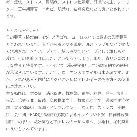
ギー症状、ストレス、胃腸炎、ストレス性潰瘍、肝機能向上、デトッ
クス、更年期障害、ニキビ、肌荒れ、皮膚炎症などに良いとされてい
ます。
８）カモマイル※８
母の薬草（Mother Herb）と呼ばれ、ヨーロッパでは最古の民間薬草
と言われています。古くから冷えや不眠症、月経トラブルなどで幅広
く活用されてきたハーブです。親しみやすいハーブとして誰しもが一
度は、その名前を耳にしたことがあるでしょう。また、青リンゴのよ
うな香りも特長です。※ドイツでは薬用植物として治療目的での使用
が承認されています。ただし、ローマンカモマイルは未認証です。ま
た、人気があると同時にキク科のためにアレルギーのある方への使用
はご注意下さい。
主な効能は、抗炎症、消化促進、抗痙攣、鎮静、利尿、発汗、制吐、
保温、治癒促進、殺菌、免疫機能向上、抗酸化などで、過敏性腸症候
群、乗り物酔い、風邪・インフルエンザ、冷え性、ストレス、不眠
症、更年期・PMS(月経前症候群)によるイライラや不安、自律神経失
調症、めまい、花粉症などのアレルギー症状緩和、肌荒れ、老化防止
に良いとされています。