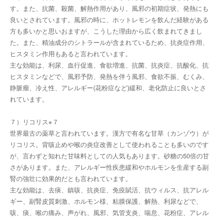
す。また、抗菌、殺菌、解熱作用があり、風邪の初期症状、発熱にも
良いとされています。風邪の時に、ホットレモンを飲んだ経験がある
方も多いかと思いおますが、こうした理由から広く飲まれてきまし
た。また、精油成分のシトラールが含まれているため、抗炎症作用、
ヒスタミン作用もあると言われています。
主な効能は、利尿、血行促進、食欲増進、抗菌、抗炎症、抗酸化、抗
ヒスタミンなどで、風邪予防、発熱を伴う風邪、食欲不振、むくみ、
静脈瘤、冷え性、アレルギー(花粉症など)緩和、老化防止に良いとさ
れています。
７）リコリス※７
世界最古の薬草と言われています。漢方で有名な甘草（カンゾウ）が
リコリス。背咳止めや喉の炎症改善として使われることも多いのです
が、言わずと知れた甘味料としての人気もあります。砂糖の50倍の甘
さがあります。また、アレルギー性疾患緩和やホルモンを生産する副
腎の強壮に効果的だとも言われています。
主な効能は、去痰、鎮咳、抗炎症、免疫賦活、抗ウィルス、抗アレル
ギー、副腎皮質刺激、ホルモン様、粘膜保護、解熱、利尿などで、
咳、痰、喉の痛み、声がれ、風邪、気管支炎、喘息、花粉症、アレル