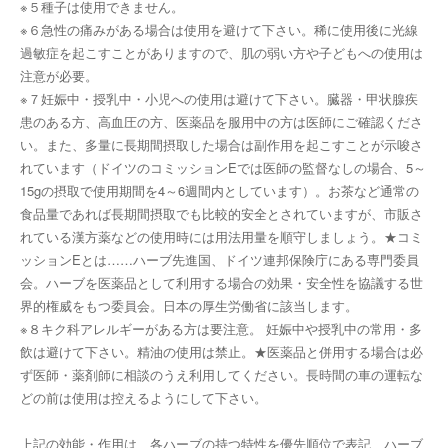
※５種子は使用できません。
※６急性の痛みがある場合は使用を避けて下さい。稀に使用後に光線
過敏症を起こすことがありますので、肌の弱い方や子どもへの使用は
注意が必要。
※７妊娠中・授乳中・小児への使用は避けて下さい。臓器・甲状腺疾
患のある方、高血圧の方、医薬品を服用中の方は医師にご確認くださ
い。また、多量に長期間摂取した場合は副作用を起こすことが示唆さ
れています（ドイツのコミッションEでは医師の監督なしの場合、5～
15gの摂取で使用期間を4～6週間内としています）。お茶など通常の
食品量であれば長期間摂取でも比較的安全とされていますが、市販さ
れている漢方薬などの使用時には用法用量を順守しましょう。★コミ
ッションEとは……ハーブ先進国、ドイツ連邦保険庁にある専門委員
会。ハーブを医薬品として利用する場合の効果・安全性を協議する世
界的権威をもつ委員会。日本の厚生労働省に該当します。
※８キク科アレルギーがある方は要注意。 妊娠中や授乳中の常用・多
飲は避けて下さい。精油の使用は禁止。★医薬品と併用する場合は必
ず医師・薬剤師に相談のうえ利用してください。長時間の車の運転な
どの前は使用は控えるようにして下さい。
上記の効能・作用は、各ハーブの持つ特性を優先順位で表記、ハーブ