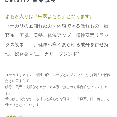
Detail／商品説明
よもぎ入りは「中医よもぎ」となります。
ユーカリの底知れぬ力を体感できる優れもの。器
官系、美肌、美髪、体温アップ、精神安定リラッ
クス効果……。健康へ導くあらゆる成分を併せ持
つ、総合薬草“ユーカリ・ブレンド”
ユーカリをメインに相性の良いハーブとのブレンドで、抗菌力や殺菌
だけに留まらず、
解毒、美容、美肌などメディカル系ではじめて総合的なブレンドで
す。
苦みばしったなかにも甘みと柔らかな香り……「良薬、口に苦し」な
仕上りとなっています。