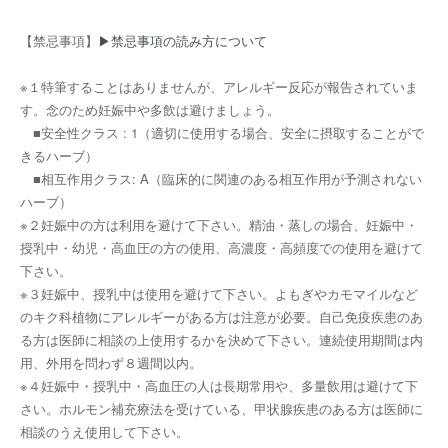
【禁忌事項】
▶禁忌事項の読み方について
※１特筆することはありませんが、アレルギー反応が報告されていま
す。念のため妊娠中や多飲は避けましょう。
■安全性クラス : 1（適切に使用する場合、安全に摂取することがで
きるハーブ）
■相互作用クラス: A（臨床的に関連のある相互作用が予測されない
ハーブ）
※２妊娠中の方は利用を避けて下さい。精油・蒸しの場合、妊娠中・
授乳中・幼児・高血圧の方の使用、高濃度・高頻度での使用を避けて
下さい。
※３妊娠中、授乳中は使用を避けて下さい。よもぎやカモマイルなど
のキク科植物にアレルギーがある方は注意が必要。自己免疫疾患のあ
る方は医師に相談の上使用するかを決めて下さい。連続使用期間は内
用、外用を問わず８週間以内。
※４妊娠中・授乳中・高血圧の人は長期常用や、多量飲用は避けて下
さい。ホルモン補充療法を受けている、甲状腺疾患のある方は医師に
相談のうえ使用して下さい。