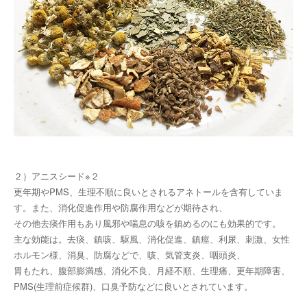
２）アニスシード※２
更年期やPMS、生理不順に良いとされるアネトールを含有していま
す。また、消化促進作用や防腐作用などが期待され、
その他去痰作用もあり風邪や喘息の咳を鎮めるのにも効果的です。
主な効能は。去痰、鎮咳、駆風、消化促進、鎮痙、利尿、刺激、女性
ホルモン様、消臭、防腐などで、咳、気管支炎、咽頭炎、
胃もたれ、腹部膨満感、消化不良、月経不順、生理痛、更年期障害、
PMS(生理前症候群)、口臭予防などに良いとされています。