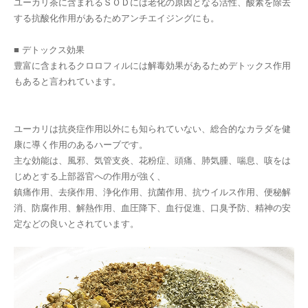
ユーカリ茶に含まれるＳＯＤには老化の原因となる活性、酸素を除去
する抗酸化作用があるためアンチエイジングにも。
■ デトックス効果
豊富に含まれるクロロフィルには解毒効果があるためデトックス作用
もあると言われています。
ユーカリは抗炎症作用以外にも知られていない、総合的なカラダを健
康に導く作用のあるハーブです。
主な効能は、風邪、気管支炎、花粉症、頭痛、肺気腫、喘息、咳をは
じめとする上部器官への作用が強く、
鎮痛作用、去痰作用、浄化作用、抗菌作用、抗ウイルス作用、便秘解
消、防腐作用、解熱作用、血圧降下、血行促進、口臭予防、精神の安
定などの良いとされています。