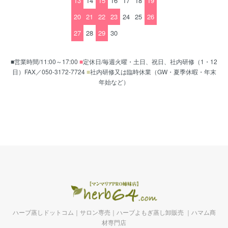
13
14
15
16
17
18
19
20
21
22
23
24
25
26
27
28
29
30
■営業時間/11:00～17:00
■
定休日/毎週火曜・土日、祝日、社内研修（1・12
日）FAX／050-3172-7724
■
社内研修又は臨時休業（GW・夏季休暇・年末
年始など）
ハーブ蒸しドットコム｜サロン専売｜ハーブよもぎ蒸し卸販売 ｜ハマム商
材専門店