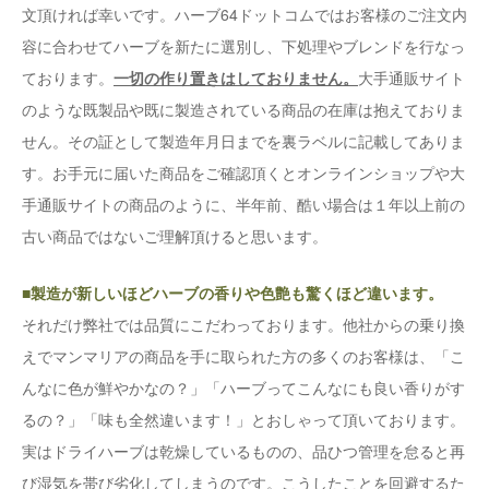
文頂ければ幸いです。ハーブ64ドットコムではお客様のご注文内
容に合わせてハーブを新たに選別し、下処理やブレンドを行なっ
ております。
一切の作り置きはしておりません。
大手通販サイト
のような既製品や既に製造されている商品の在庫は抱えておりま
せん。その証として製造年月日までを裏ラベルに記載してありま
す。お手元に届いた商品をご確認頂くとオンラインショップや大
手通販サイトの商品のように、半年前、酷い場合は１年以上前の
古い商品ではないご理解頂けると思います。
■製造が新しいほどハーブの香りや色艶も驚くほど違います。
それだけ弊社では品質にこだわっております。他社からの乗り換
えでマンマリアの商品を手に取られた方の多くのお客様は、「こ
んなに色が鮮やかなの？」「ハーブってこんなにも良い香りがす
るの？」「味も全然違います！」とおしゃって頂いております。
実はドライハーブは乾燥しているものの、品ひつ管理を怠ると再
び湿気を帯び劣化してしまうのです。こうしたことを回避するた