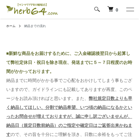
0
ホーム
納品までの流れ
■新鮮な商品をお届けするために、ご入金確認後翌日から起算し
て弊社定休日・祝日を除き現在、発送までに５～７日程度のお時
間がかかっております。
納品までに時間がかかる事でご心配をおかけしてしまう事もござ
いますので、ガイドラインにも記載してありますが再度、このペ
ージをお読み頂ければと思います。また、
弊社規定日数よりも早
く納品してほしい、分割で納品希望、いつ頃の納品になるかとい
ったお問合せが増えておりますが、誠に申し訳ございませんが、
納品日（規定日数前納品）のご指定や確定日はご返答出来かねま
す
ので、その旨を十分にご理解を頂き、日数に余裕をもってご注