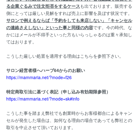
る企業ぐるみで注文拒否をするケース
も出ております。販売する
側にとっては厳しい見解をすれば売上に影響を及ぼす状況です。
サロンで例えるならば「予約をしても来店しない」「キャンセル
の連絡さえしない」といった事と同様の内容
です。今の時代、な
かにはメールが不得手といった方もいらっしゃるのは重々承知し
てはおります。
こうした厳しい処置を適用する理由はこちらを参照下さい。
サロン経営者様へハーブ64からのお願い
https://mammaria.net/?mode=f26
特定商取引法に基づく表記（申し込み有効期限参照）
https://mammaria.net/?mode=sk#info
こうした事を踏まえ弊社でも創業時からお客様都合によるキャン
セルが発生した場合は、如何なる理由の場合であっても弊社との
取引を中止させて頂いております。