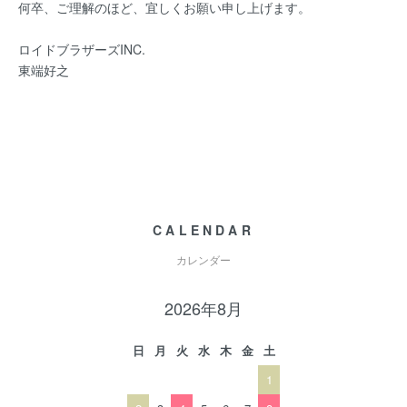
何卒、ご理解のほど、宜しくお願い申し上げます。
ロイドブラザーズINC.
東端好之
CALENDAR
カレンダー
2026年8月
日
月
火
水
木
金
土
1