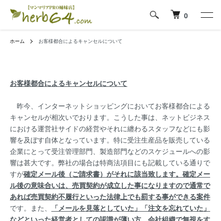
0
ホーム
お客様都合によるキャンセルについて
お客様都合によるキャンセルについて
昨今、インターネットショッピングにおいてお客様都合による
キャンセルが相次いでおります。こうした事は、ネットビジネス
における運営社サイドの経営やそれに纏わるスタッフなどにも影
響を及ぼす自体となっています。特に受注生産品を販売している
企業にとって受注管理部門、製造部門などのスケジュールへの影
響は甚大です。弊社の場合は特商法項目にも記載している通りで
すが
確定メール後（ご請求書）がそれに該当致します。確定メー
ル後の意味合いは、売買契約が成立した事になりますので通常で
あれば売買契約不履行といった法律上でも罰する事ができる案件
です。また、
「メールを見落としていた」「注文を忘れていた」
などといった経営者としての認識が薄い方、会社組織で無視をす