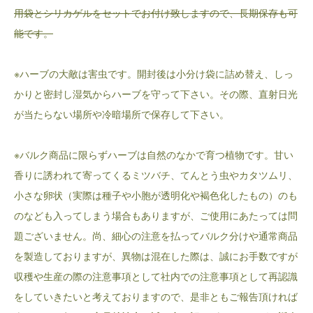
用袋とシリカゲルをセットでお付け致しますので、長期保存も可
能です。
※ハーブの大敵は害虫です。開封後は小分け袋に詰め替え、しっ
かりと密封し湿気からハーブを守って下さい。その際、直射日光
が当たらない場所や冷暗場所で保存して下さい。
※バルク商品に限らずハーブは自然のなかで育つ植物です。甘い
香りに誘われて寄ってくるミツバチ、てんとう虫やカタツムリ、
小さな卵状（実際は種子や小胞が透明化や褐色化したもの）のも
のなども入ってしまう場合もありますが、ご使用にあたっては問
題ございません。尚、細心の注意を払ってバルク分けや通常商品
を製造しておりますが、異物は混在した際は、誠にお手数ですが
収穫や生産の際の注意事項として社内での注意事項として再認識
をしていきたいと考えておりますので、是非ともご報告頂ければ