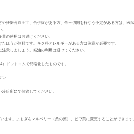
方や妊娠高血圧症、合併症がある方、帝王切開を行なう予定がある方は、医
い。
多量の使用はお避けください。
けたほうが無難です。キク科アレルギーがある方は注意が必要です。
に注意しましょう。精油の利用は避けてください。
4）ドットコムで簡略化したものです。
タン
い冷暗所にて保管してください。
ざいます。よもぎをマルベリー（桑の葉）、ビワ葉に変更することができます