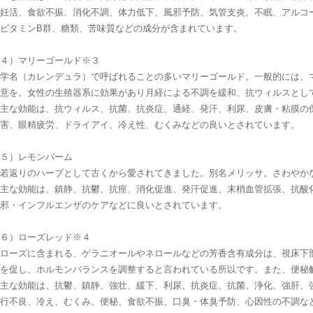
妊活、食欲不振、消化不調、体力低下、風邪予防、気管支炎、不眠、アルコ
ビタミンB群、糖類、苦味質などの成分が含まれています。
４）マリーゴールド※３
学名（カレンデュラ）で呼ばれることの多いマリーゴールド。一般的には、
意を。女性の生殖器系に効果があり月経による不調を緩和、抗ウィルスとし
主な効能は、抗ウィルス、抗菌、抗炎症、通経、発汗、利尿、皮膚・粘膜の保
害、眼精疲労、ドライアイ、冷え性、むくみなどの良いとされています。
５）レモンバーム
若返りのハーブとして古くから愛されてきました。別名メリッサ。さわやか
主な効能は、鎮静、抗鬱、抗痙、消化促進、発汗促進、末梢血管拡張、抗酸
邪・インフルエンザのケアなどに良いとされています。
６）ローズレッド※４
ローズに含まれる、ゲラニオールやネロールなどの芳香含有成分は、視床下
を促し、ホルモンバランスを調整すると言われている所以です。また、便秘
主な効能は、抗鬱、鎮静、強壮、緩下、利尿、抗炎症、抗菌、浄化、強肝、強
行不良、冷え、むくみ、便秘、食欲不振、口臭・体臭予防、心因性の不調な