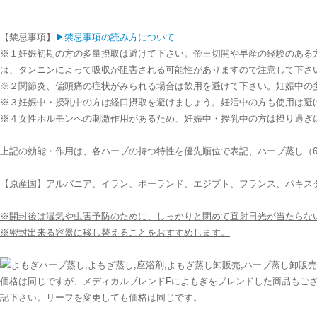
【禁忌事項】
▶禁忌事項の読み方について
※１妊娠初期の方の多量摂取は避けて下さい。帝王切開や早産の経験のある
は、タンニンによって吸収が阻害される可能性がありますので注意して下さ
※２関節炎、偏頭痛の症状がみられる場合は飲用を避けて下さい。妊娠中の
※３妊娠中・授乳中の方は経口摂取を避けましょう。妊活中の方も使用は避
※４女性ホルモンへの刺激作用があるため、妊娠中・授乳中の方は摂り過ぎ
上記の効能・作用は、各ハーブの持つ特性を優先順位で表記、ハーブ蒸し（6
【原産国】アルバニア、イラン、ポーランド、エジプト、フランス、パキス
※開封後は湿気や虫害予防のために、しっかりと閉めて直射日光が当たらな
※密封出来る容器に移し替えることをおすすめします。
価格は同じですが、メディカルブレンドFによもぎをブレンドした商品もご
記下さい。リーフを変更しても価格は同じです。