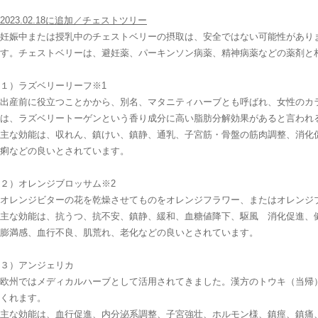
2023.02.18に追加／チェストツリー
妊娠中または授乳中のチェストベリーの摂取は、安全ではない可能性があり
す。チェストベリーは、避妊薬、パーキンソン病薬、精神病薬などの薬剤と
１）ラズベリーリーフ※1
出産前に役立つことかから、別名、マタニティハーブとも呼ばれ、女性のカ
は、ラズベリートーゲンという香り成分に高い脂肪分解効果があると言われ
主な効能は、収れん、鎮けい、鎮静、通乳、子宮筋・骨盤の筋肉調整、消化促
痢などの良いとされています。
２）オレンジブロッサム※2
オレンジビターの花を乾燥させてものをオレンジフラワー、またはオレンジ
主な効能は、抗うつ、抗不安、鎮静、緩和、血糖値降下、駆風 消化促進、
膨満感、血行不良、肌荒れ、老化などの良いとされています。
３）アンジェリカ
欧州ではメディカルハーブとして活用されてきました。漢方のトウキ（当帰
くれます。
主な効能は、血行促進、内分泌系調整、子宮強壮、ホルモン様、鎮痙、鎮痛、