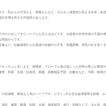
ます。乳がんや子宮がん、卵巣がんなど、ホルモン感受性が高まる症状・疾
相互作用を有する可能性があります。
ラダのためにできたハーブとも言えるほどです。出産後や女性特有の不調や
る理由からです。
進など。妊娠後期から出産後の妊娠中の子宮・骨盤調整、母乳の出を良くする、
ブロッサムと言います。柑橘系、フローラル系の混じった特有の香りが緊張
健胃、利尿、去痰、抗炎症、殺菌、真菌感染予防、抗酸化など。不眠、軽度
）の近縁種。精油も人気のハーブです。ビタミンEを含み血液循環を刺激、ホ
強壮、健胃、駆風、利胆、去痰、免疫賦活、発汗・利尿などで、冷え性、肩こ