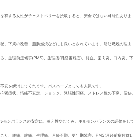
患を有する女性がチェストベリーを摂取すると、安全ではない可能性ありま
便秘、下痢の改善、脂肪燃焼などにも良いとされています。脂肪燃焼の理由
生理前症候群(PMS)、生理痛(月経困難症)、貧血、歯肉炎、口内炎、下
や不安を解消してくれます。バスハーブとしても人気です。
の抑鬱症状、情緒不安定、ショック、緊張性頭痛、ストレス性の下痢、便秘、
ルモンバランスの安定に。冷え性やむくみ、ホルモンバランスの調整をして
り、腰痛、腹痛、生理痛、月経不順、更年期障害、PMS(月経前症候群)、