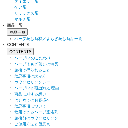
ダイエット系
ケア系
リラックス系
マルチ系
商品一覧
商品一覧
ハーブ蒸し商材／よもぎ蒸し商品一覧
CONTENTS
CONTENTS
ハーブ64のこだわり
ハーブよもぎ蒸しの特長
施術で得られること
禁忌事項の読み方
カウンセリングシート
ハーブ64が選ばれる理由
商品に対する想い
はじめてのお客様へ
禁忌事項について
飲用できるハーブ座浴剤
施術前のカウンセリング
ご使用方法と留意点