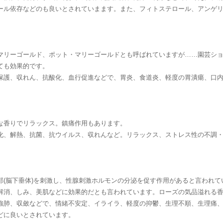
ール依存などのも良いとされていまます。また、フィトステロール、アンゲ
マリーゴールド、ポット・マリーゴールドとも呼ばれていますが……園芸シ
ても効果的です。
護、収れん、抗酸化、血行促進などで、胃炎、食道炎、軽度の胃潰瘍、口内炎
な香りでリラックス。鎮痛作用もあります。
化、解熱、抗菌、抗ウイルス、収れんなど。リラックス、ストレス性の不調
部(脳下垂体)を刺激し、性腺刺激ホルモンの分泌を促す作用があると言われ
解消、しみ、美肌などに効果的だとも言われています。ローズの気品溢れる
肺、収斂などで、情緒不安定、イライラ、軽度の抑鬱、生理不順、生理痛、不
どに良いとされています。