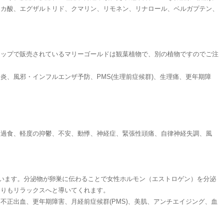
リカ酸、エグザルトリド、クマリン、リモネン、リナロール、ベルガプテン、
ョップで販売されているマリーゴールドは観葉植物で、別の植物ですのでご注
、風邪・インフルエンザ予防、PMS(生理前症候群)、生理痛、更年期障
・過食、軽度の抑鬱、不安、動悸、神経症、緊張性頭痛、自律神経失調、風
ています。分泌物が卵巣に伝わることで女性ホルモン（エストロゲン）を分泌
香りもリラックスへと導いてくれます。
正出血、更年期障害、月経前症候群(PMS)、美肌、アンチエイジング、血