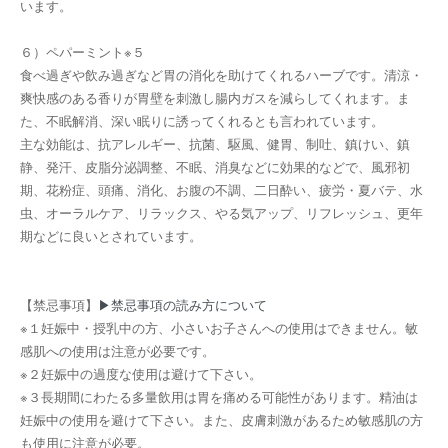
います。
６）ペパーミント※５
食べ過ぎや飲み過ぎなど胃の消化を助けてくれるハーブです。清涼・
爽快感のある香りが胃壁を刺激し腸内ガスを減らしてくれます。ま
た、不眠解消、深い眠りに誘ってくれるとも言われています。
主な効能は、抗アレルギー、抗菌、駆風、健胃、制吐、鎮けい、鎮
静、発汗、皮脂分泌調整、不眠、消臭などに効果的などで、風邪初
期、花粉症、頭痛、消化、お腹の不調、二日酔い、疲労・夏バテ、水
虫、オーラルケア、リラックス、やる気アップ、リフレッシュ、更年
期などに良いとされています。
【禁忌事項】
▶禁忌事項の読み方について
※１妊娠中・授乳中の方、小さいお子さんへの使用はできません。敏
感肌への使用は注意が必要です。
※２妊娠中の過度な使用は避けて下さい。
※３長期間にわたる多量飲用は胃を痛める可能性があります。精油は
妊娠中の使用を避けて下さい。また、皮膚刺激があるため敏感肌の方
も使用に注意が必要。