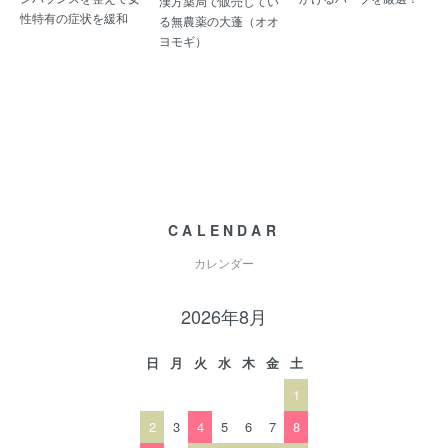
漢方薬局で販売してい
性特有の症状を緩和
る無農薬の大蓬（オオ
ヨモギ）
CALENDAR
カレンダー
2026年8月
日
月
火
水
木
金
土
1
2
3
4
5
6
7
8