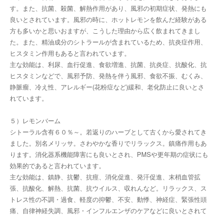
す。また、抗菌、殺菌、解熱作用があり、風邪の初期症状、発熱にも
良いとされています。風邪の時に、ホットレモンを飲んだ経験がある
方も多いかと思いおますが、こうした理由から広く飲まれてきまし
た。また、精油成分のシトラールが含まれているため、抗炎症作用、
ヒスタミン作用もあると言われています。
主な効能は、利尿、血行促進、食欲増進、抗菌、抗炎症、抗酸化、抗
ヒスタミンなどで、風邪予防、発熱を伴う風邪、食欲不振、むくみ、
静脈瘤、冷え性、アレルギー(花粉症など)緩和、老化防止に良いとさ
れています。
５）レモンバーム
シトーラル含有６０％～。若返りのハーブとして古くから愛されてき
ました。別名メリッサ。さわやかな香りでリラックス。鎮痛作用もあ
ります。消化器系機能障害にも良いとされ、PMSや更年期の症状にも
効果的であると言われています。
主な効能は、鎮静、抗鬱、抗痙、消化促進、発汗促進、末梢血管拡
張、抗酸化、解熱、抗菌、抗ウイルス、収れんなど。リラックス、ス
トレス性の不調・過食、軽度の抑鬱、不安、動悸、神経症、緊張性頭
痛、自律神経失調、風邪・インフルエンザのケアなどに良いとされて