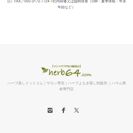
日）FAX／050-3172-7724
■
社内研修又は臨時休業（GW・夏季休暇・年末
年始など）
ハーブ蒸しドットコム｜サロン専売｜ハーブよもぎ蒸し卸販売 ｜ハマム商
材専門店