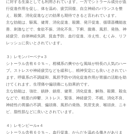
に対する生薬としても利用されています。一方でシトラール成分が血
行促進作用を促し、体を温め、疲労回復、自立神経のバランスを整
え、殺菌、消化促進などの効果も期待できると言われています。
主な効能は、駆風、健胃、消化促進、殺菌、発汗促進、循環器機能改
善、刺激などで、食欲不振、消化不良、下痢、腹痛、風邪、発熱、神
経疲労、自律神経失調、貧血予防、血行促進、冷え性、むくみ、リフ
レッシュに良いとされています。
３）レモンバーベナ※３
シトーラル含有６０％～。柑橘系の爽やかな風味が特長の人気のハー
ブ。ストレスや神経疲労などを緩和し、精神安定にも良いとされてい
ます。呼吸系の不調緩和、風邪予防や消化促進作用が胃腸の活動を助
けてくれます。生理痛や偏頭痛にも効果的です。
主な効能は、強壮、鎮静、鎮痙、健胃、消化促進、解熱、殺菌、殺虫
などで、軽度の抑鬱、ストレス、緊張、神経疲労、不眠、消化不良、
神経性の胃腸の不調、偏頭痛、風邪の発熱、気管支炎、喉頭炎、ニキ
ビ、脂性肌などに良いとされています。
４）レモンピール※４
シトーラル含有６０％～。血行促進、からだを温める働きがありま