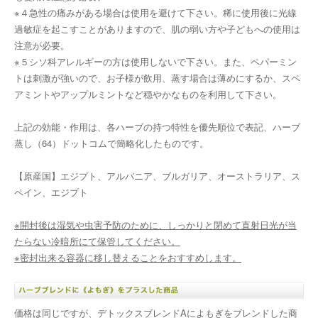
※４急性の痛みがある場合は使用を避けて下さい。稀に使用後に光線
過敏症を起こすことがありますので、肌の弱い方や子どもへの使用は
注意が必要。
※５シソ科アレルギーの方は使用しないで下さい。また、ペパーミン
トは刺激が強いので、お子様が飲用、蒸す場合は薄めにするか、スペ
アミントやアップルミントなど穏やかなものを利用して下さい。
上記の効能・作用は、各ハーブの持つ特性を優先順位で表記、ハーブ
蒸し（64）ドットコムで簡略化したものです。
【原産国】エジプト、アルバニア、ブルガリア、オーストラリア、ス
ペイン、エジプト
※開封後は湿気や虫害予防のために、しっかりと閉めて直射日光が当
たらない冷暗所にて保管してください。
※密封出来る容器に移し替えることをおすすめします。
価格は同じですが、デトックスブレンドAによもぎをブレンドした商