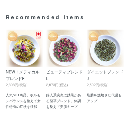
Recommended Items
NEW！メディカル
ビューティブレンド
ダイエットブレンド
ブレンドF
L
J
2,808円(税込)
2,873円(税込)
2,592円(税込)
人気N01商品。ホルモ
婦人系疾患に効果があ
脂肪を燃焼させ代謝も
ンバランスを整えて女
る薬草ブレンド。体調
アップ！
性特有の症状を緩和
を整えて美肌キープ