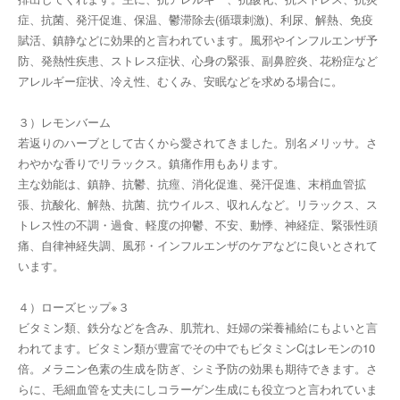
症、抗菌、発汗促進、保温、鬱滞除去(循環刺激)、利尿、解熱、免疫
賦活、鎮静などに効果的と言われています。風邪やインフルエンザ予
防、発熱性疾患、ストレス症状、心身の緊張、副鼻腔炎、花粉症など
アレルギー症状、冷え性、むくみ、安眠などを求める場合に。
３）レモンバーム
若返りのハーブとして古くから愛されてきました。別名メリッサ。さ
わやかな香りでリラックス。鎮痛作用もあります。
主な効能は、鎮静、抗鬱、抗痙、消化促進、発汗促進、末梢血管拡
張、抗酸化、解熱、抗菌、抗ウイルス、収れんなど。リラックス、ス
トレス性の不調・過食、軽度の抑鬱、不安、動悸、神経症、緊張性頭
痛、自律神経失調、風邪・インフルエンザのケアなどに良いとされて
います。
４）ローズヒップ※３
ビタミン類、鉄分などを含み、肌荒れ、妊婦の栄養補給にもよいと言
われてます。ビタミン類が豊富でその中でもビタミンCはレモンの10
倍。メラニン色素の生成を防ぎ、シミ予防の効果も期待できます。さ
らに、毛細血管を丈夫にしコラーゲン生成にも役立つと言われていま