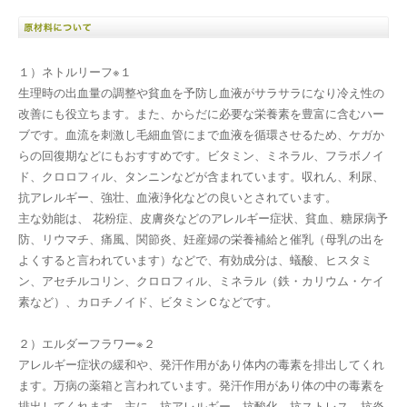
１）ネトルリーフ※１
生理時の出血量の調整や貧血を予防し血液がサラサラになり冷え性の
改善にも役立ちます。また、からだに必要な栄養素を豊富に含むハー
ブです。血流を刺激し毛細血管にまで血液を循環させるため、ケガか
らの回復期などにもおすすめです。ビタミン、ミネラル、フラボノイ
ド、クロロフィル、タンニンなどが含まれています。収れん、利尿、
抗アレルギー、強壮、血液浄化などの良いとされています。
主な効能は、 花粉症、皮膚炎などのアレルギー症状、貧血、糖尿病予
防、リウマチ、痛風、関節炎、妊産婦の栄養補給と催乳（母乳の出を
よくすると言われています）などで、有効成分は、蟻酸、ヒスタミ
ン、アセチルコリン、クロロフィル、ミネラル（鉄・カリウム・ケイ
素など）、カロチノイド、ビタミンＣなどです。
２）エルダーフラワー※２
アレルギー症状の緩和や、発汗作用があり体内の毒素を排出してくれ
ます。万病の薬箱と言われています。発汗作用があり体の中の毒素を
排出してくれます。主に、抗アレルギー、抗酸化、抗ストレス、抗炎