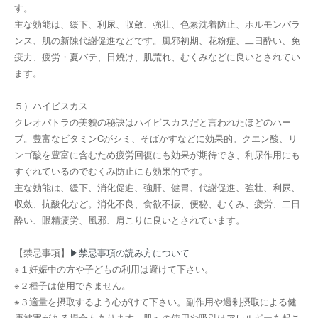
す。
主な効能は、緩下、利尿、収斂、強壮、色素沈着防止、ホルモンバラ
ンス、肌の新陳代謝促進などです。風邪初期、花粉症、二日酔い、免
疫力、疲労・夏バテ、日焼け、肌荒れ、むくみなどに良いとされてい
ます。
５）ハイビスカス
クレオパトラの美貌の秘訣はハイビスカスだと言われたほどのハー
ブ。豊富なビタミンCがシミ、そばかすなどに効果的。クエン酸、リ
ンゴ酸を豊富に含むため疲労回復にも効果が期待でき、利尿作用にも
すぐれているのでむくみ防止にも効果的です。
主な効能は、緩下、消化促進、強肝、健胃、代謝促進、強壮、利尿、
収斂、抗酸化など。消化不良、食欲不振、便秘、むくみ、疲労、二日
酔い、眼精疲労、風邪、肩こりに良いとされています。
【禁忌事項】
▶禁忌事項の読み方について
※１妊娠中の方や子どもの利用は避けて下さい。
※２種子は使用できません。
※３適量を摂取するよう心がけて下さい。副作用や過剰摂取による健
康被害がある場合もあります。肌への使用や吸引はアレルギーを起こ