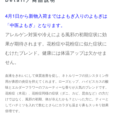
Detail／商品説明
4月1日から新物入荷まではよもぎ入りのよもぎは
「中医よもぎ」となります。
アレルゲン対策や冷えによる風邪の初期症状に効
果が期待されます。花粉症や花粉症に似た症状に
むけたブレンド。健康には体温アップは欠かせま
せん。
血液をきれいにして体質改善を促し、ネトルリーフの抗シスタミン作
用が鼻腔の炎症を抑えてくれます。ローズヒップ、ハイビスカスの酸
味とエルダーフラワーのフルーティーな香りが人気のブレンドです。
花粉症（木花）、花粉症同様の症状（ダニ、カビ、昆虫など）の方だ
けではなく、風邪の初期、体が冷えたかも？といった方に。ティーと
してハチミツを入れて飲むとさらにカラダも温まり鼻もスッキリ効果
倍増です。