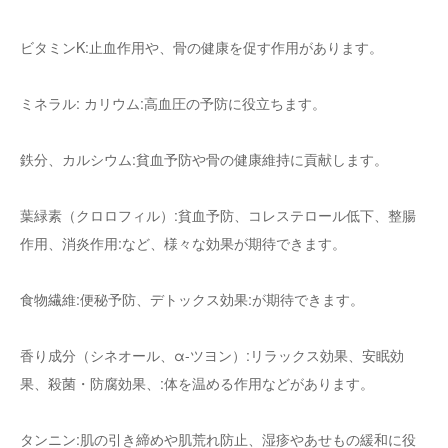
ビタミンK:止血作用や、骨の健康を促す作用があります。
ミネラル: カリウム:高血圧の予防に役立ちます。
鉄分、カルシウム:貧血予防や骨の健康維持に貢献します。
葉緑素（クロロフィル）:貧血予防、コレステロール低下、整腸
作用、消炎作用:など、様々な効果が期待できます。
食物繊維:便秘予防、デトックス効果:が期待できます。
香り成分（シネオール、α-ツヨン）:リラックス効果、安眠効
果、殺菌・防腐効果、:体を温める作用などがあります。
タンニン:肌の引き締めや肌荒れ防止、湿疹やあせもの緩和に役