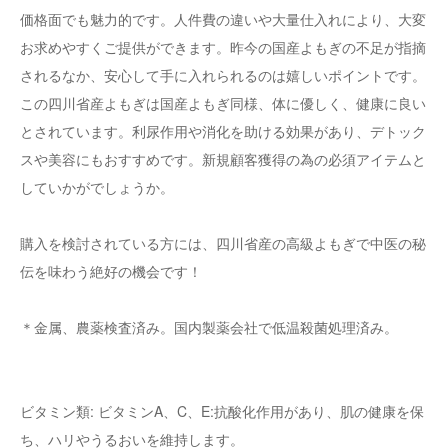
価格面でも魅力的です。人件費の違いや大量仕入れにより、大変
お求めやすくご提供ができます。昨今の国産よもぎの不足が指摘
されるなか、安心して手に入れられるのは嬉しいポイントです。
この四川省産よもぎは国産よもぎ同様、体に優しく、健康に良い
とされています。利尿作用や消化を助ける効果があり、デトック
スや美容にもおすすめです。新規顧客獲得の為の必須アイテムと
していかがでしょうか。
購入を検討されている方には、四川省産の高級よもぎで中医の秘
伝を味わう絶好の機会です！
＊金属、農薬検査済み。国内製薬会社で低温殺菌処理済み。
ビタミン類: ビタミンA、C、E:抗酸化作用があり、肌の健康を保
ち、ハリやうるおいを維持します。